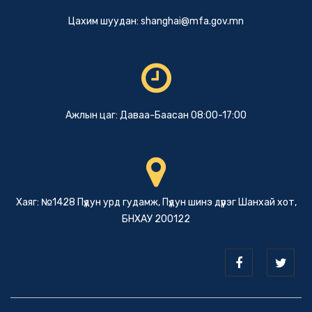
Цахим шуудан:
shanghai@mfa.gov.mn
Ажлын цаг: Даваа-Баасан 08:00-17:00
Хаяг: №1428 Пүдун урд гудамж, Пүдун шинэ дүүрэг Шанхай хот,
БНХАУ 200122