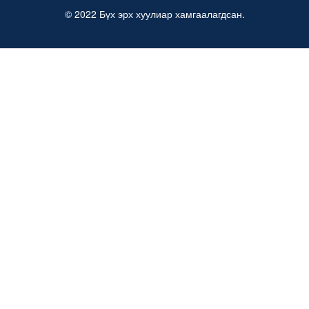
© 2022 Бүх эрх хуулиар хамгаалагдсан.