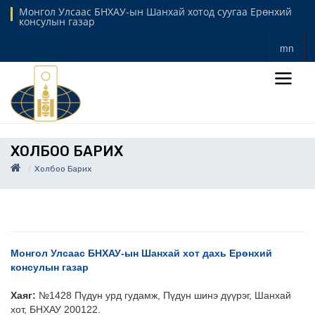
Монгол Улсаас БНХАУ-ын Шанхай хотод суугаа Ерөнхий
консулын газар
mn
ХОЛБОО БАРИХ
Холбоо Барих
Монгол Улсаас БНХАУ-ын Шанхай хот дахь Ерөнхий
консулын газар
Хаяг:
№1428 Пүдун урд гудамж, Пүдун шинэ дүүрэг, Шанхай
хот, БНХАУ 200122.