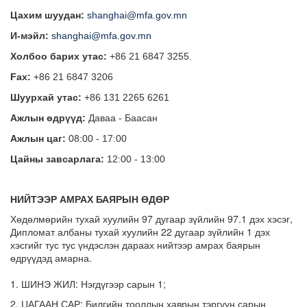
Цахим шуудан:
shanghai@mfa.gov.mn
И-мэйл:
shanghai@mfa.gov.mn
Холбоо барих утас:
+86 21 6847 3255.
Fax:
+86 21 6847 3206
Шуурхай утас:
+86 131 2265 6261
Ажлын өдрүүд:
Даваа - Баасан
Ажлын цаг:
08:00 - 17:00
Цайны завсарлага:
12:00 - 13:00
НИЙТЭЭР АМРАХ БАЯРЫН ӨДӨР
Хөдөлмөрийн тухай хуулийн 97 дугаар зүйлийн 97.1 дэх хэсэг,
Дипломат албаны тухай хуулийн 22 дугаар зүйлийн 1 дэх
хэсгийг тус тус үндэслэн дараах нийтээр амрах баярын
өдрүүдэд амарна.
1. ШИНЭ ЖИЛ: Нэгдүгээр сарын 1;
2. ЦАГААН САР: Билгийн тооллын хаврын тэргүүн сарын