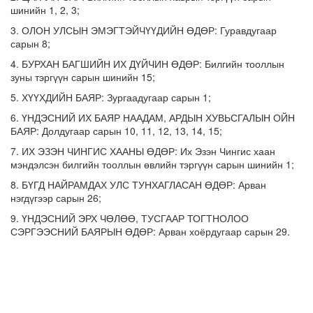
шинийн 1, 2, 3;
3. ОЛОН УЛСЫН ЭМЭГТЭЙЧҮҮДИЙН ӨДӨР: Гуравдугаар
сарын 8;
4. БУРХАН БАГШИЙН ИХ ДҮЙЧИН ӨДӨР: Билгийн тооллын
зуны тэргүүн сарын шинийн 15;
5. ХҮҮХДИЙН БАЯР: Зургаадугаар сарын 1;
6. ҮНДЭСНИЙ ИХ БАЯР НААДАМ, АРДЫН ХУВЬСГАЛЫН ОЙН
БАЯР: Долдугаар сарын 10, 11, 12, 13, 14, 15;
7. ИХ ЭЗЭН ЧИНГИС ХААНЫ ӨДӨР: Их Эзэн Чингис хаан
мэндэлсэн билгийн тооллын өвлийн тэргүүн сарын шинийн 1;
8. БҮГД НАЙРАМДАХ УЛС ТУНХАГЛАСАН ӨДӨР: Арван
нэгдүгээр сарын 26;
9. ҮНДЭСНИЙ ЭРХ ЧӨЛӨӨ, ТУСГААР ТОГТНОЛОО
СЭРГЭЭСНИЙ БАЯРЫН ӨДӨР: Арван хоёрдугаар сарын 29.