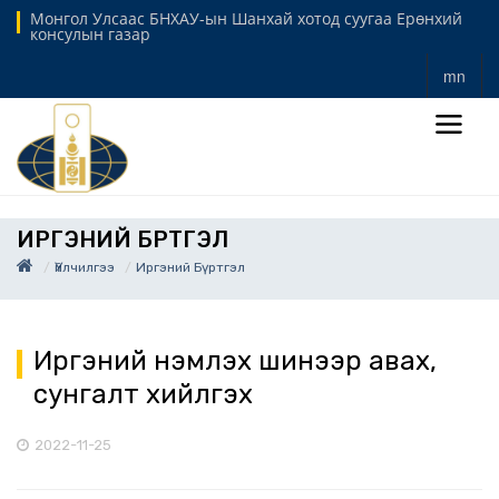
Монгол Улсаас БНХАУ-ын Шанхай хотод суугаа Ерөнхий
консулын газар
mn
ИРГЭНИЙ БҮРТГЭЛ
Үйлчилгээ
Иргэний Бүртгэл
Иргэний үнэмлэх шинээр авах,
сунгалт хийлгэх
2022-11-25