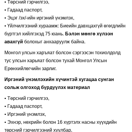
• Төрсний гэрчилгээ,
• Гадаад паспорт,
• Эцэг /эх/-ийн иргэний үнэмлэх,
• Үйлчилгээний хураамж: Биеийн давхцахгүй өгөгдлийн
бүртгэл хийлгэхэд 75
юань.
Бэлэн мөнгө хүлээн
авахгүй
болохыг анхааруулж байна.
Монгол улсын харъяат болсон сэргээсэн тохиолдолд
тус улсын харьяат болсон тухай Монгол Улсын
Ерөнхийлөгчийн зарлиг.
Иргэний үнэмлэхийн хүчинтэй хугацаа сунган
сольж олгоход бүрдүүлэх материал
• Төрсний гэрчилгээ,
• Гадаад паспорт,
• Иргэний үнэмлэх,
• Эхнэр, нөхрийн болон 16 хүртэлх насны хүүхдийн
төрсний гэрчилгээний хуулбар,