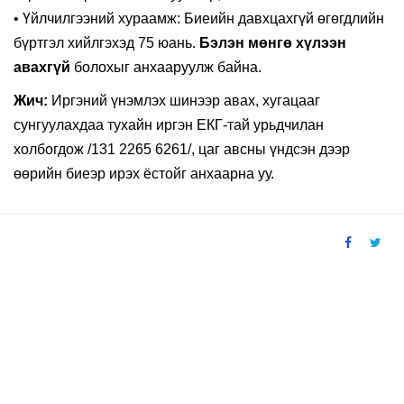
• Үйлчилгээний хураамж: Биеийн давхцахгүй өгөгдлийн
бүртгэл хийлгэхэд 75 юань.
Бэлэн мөнгө хүлээн
авахгүй
болохыг анхааруулж байна.
Жич:
Иргэний үнэмлэх шинээр авах, хугацааг
сунгуулахдаа тухайн иргэн ЕКГ-тай урьдчилан
холбогдож /131 2265 6261/, цаг авсны үндсэн дээр
өөрийн биеэр ирэх ёстойг анхаарна уу.