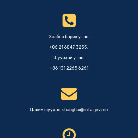
Холбоо барих утас:
+86 21 6847 3255.
Шуурхай утас:
+86 131 2265 6261
Цахим шуудан:
shanghai@mfa.gov.mn