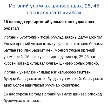
Иргэний үнэмлэх шинээр авах, 25, 45
насны сунгалт хийлгэх
16 насанд хүрч иргэний үнэмлэх анх удаа авах
бүртгэл
Иргэний бүртгэлийн тухай хуульд заасны дагуу Монгол
Улсын иргэний үнэмлэх нь тус улсын иргэн мөн болохыг
батлан гэрчлэх баримт мөн. Монгол Улсын иргэний
үнэмлэхийг 16 нас хүрсэн иргэнд шинээр, 25,45 нас
хүрсэн иргэнд хугацааг сунгаж шинээр сольж олгоно.
Иргэний үнэмлэхийг ямар нэг хэлбэрээр гэмтээх,
бусдад барьцаалж өгөх, бусдын үнэмлэхийг барьцаалж
авах болон ашиглахыг хуулиар хориглоно.
16 нас хүрсэн иргэнд иргэний үнэмлэх шинээр олгоход
бүрдүүлэх материал: