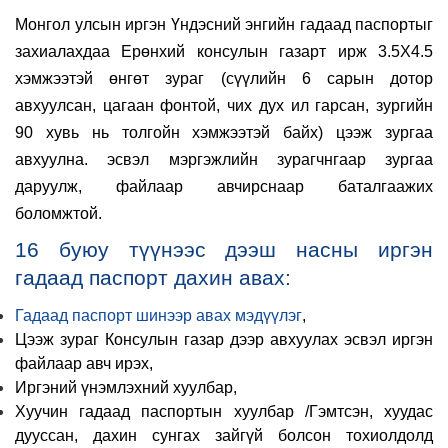
Монгол улсын иргэн Үндэсний энгийн гадаад паспортыг
захиалахдаа Ерөнхий консулын газарт ирж 3.5X4.5
хэмжээтэй өнгөт зураг (сүүлийн 6 сарын дотор
авхуулсан, цагаан фонтой, чих дух ил гарсан, зургийн
90 хувь нь толгойн хэмжээтэй байх) цээж зургаа
авхуулна. эсвэл мэргэжлийн зурагчнгаар зургаа
даруулж, файлаар авчирснаар баталгаажих
боломжтой.
16 буюу түүнээс дээш насны иргэн
гадаад паспорт дахин авах:
Гадаад паспорт шинээр авах мэдүүлэг
,
Цээж зураг Консулын газар дээр авхуулах эсвэл иргэн
файлаар авч ирэх,
Иргэний үнэмлэхний хуулбар,
Хуучин гадаад паспортын хуулбар /Гэмтсэн, хуудас
дууссан, дахин сунгах зайгүй болсон тохиолдолд