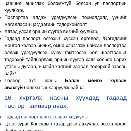
цаашид ашиглах боломжгүй болсон уг паспортын
хуулбар/,
Паспортаа алдаж үрэгдүүлсэн тохиолдолд үүнийг
магадласан цагдаагийн тодорхойлолт,
Хятад улсад
оршин суугаа визний хуулбар
,
Гадаад паспорт олгохыг хүссэн өргөдөл, /Өргөдлийг
монгол хэлээр бичиж, өмнө хэрэглэж байсан паспортаа
алдаж үрэгдүүлсэн буюу гэмтээсэн бол шалтгааныг
тодорхой тайлбарлаж, оршин суугаа хаяг, холбоо барих
утасны дугаар, и-мэйл хаягийг заавал тодорхой заасан
байх/
Төлбөр
375 юань.
Бэлэн мөнгө хүлээн
авахгүй
болохыг анхааруулж байна.
16 хүртэлх насны хүүхдэд гадаад
паспорт шинээр авах
:
Гадаад паспорт шинээр авах мэдүүлэг
,
Цээж зураг Консулын газар дээр авхуулах эсвэл иргэн
файлаар авч ирэх,