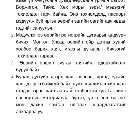
аваагүй хүмүүсийн хувьд өөрсдийн ургийн овгоо /
Боржигон, Тайж, Хөх морьт зэрэг/ мэдэхгүй
тохиолдол гарч байна. Энэ тохиолдолд паспорт
мэдүүлж буй иргэн өөрийн эцгийн овгийг авч явдаг
гэдгийг сануул
ь
я.
Мэдүүлэгтээ өөрийн регистрийн дугаарыг андуурч
бичих, Монгол Улсад өөрийн ойр дотны хүний
холбоо барих хаяг, утасны дугаарыг бичээгүй
тохиолдол гардаг.
Өөрийн оршин суугаа хаягийн тодорхойлолт
буруу байх.
Буцах дугтуйн дээрх хаяг зөрсөн, иргэд тухайн
хаяг дээрээ байхгүй байх, нүүх, шилжих тохиолдол
гардаг зэрэг шалтгаантай холбоотой тул Та шинэ
паспортын материалаа бүрэн, үнэн зөв
бөглөх
мөн
дахин сайтар нягтлах шаардлагатайг
анхаарна уу.