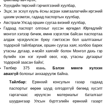
Хүүхдийн төрсний гэрчилгээний хуулбар,
Эцэг, эх эсхүл хууль ёсны асран хамгаалагчийн иргэний
цахим үнэмлэх, гадаад паспортын хуулбар,
Австрали Улсад оршин суугаа визний хуулбар,
Гадаад паспорт олгохыг хүссэн өргөдөл /Өргөдлийг
монгол хэлээр бичиж, өмнө хэрэглэж байсан паспортаа
алдаж vрэгдvvлсэн буюу гэмтээсэн бол шалтгааныг
тодорхой тайлбарлаж, оршин суугаа хаяг, холбоо барих
утасны дугаар, и-мэйл хаягийг болон Монгол дахь гэр
бүлийн хэн нэг хүний овог, нэр, утасны дугаарыг
тодорхой заасан байх/,
Төлбөр 375 юань.
Бэлэн мөнгө хүлээн
авахгүй
болохыг анхааруулж байна.
Тайлбар:
Ерөнхий консулын газар гадаад
паспортыг өөрөө шууд олгодоггүй бөгөөд хүсэлт
гаргагчаас ирүүлсэн материалыг баталгаат
шуудангаар Улсын бүртгэлийн ерөнхий газарт