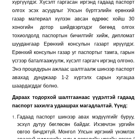
хүргүүлдэг. Хүсэлт гаргасан иргэнд гадаад паспорт
олгох эсэх асуудлыг Улсын бүртгэлийн ерөнхий
газар материал хүлээн авсан өдрөөс хойш 30
хоногийн дотор шийдвэрлэдэг бөгөөд олгох
тохиолдолд паспортын бичилтийг хийж, дипломат
шуудангаар Ерөнхий консулын газарт ирүүлдэг.
Ерөнхий консулын газар уг паспортыг тамга, гарын
үсгээр баталгаажуулж, хүсэлт гаргагч иргэнд олгоно.
Энэ процедурын ажлаас шалтгаалж шинээр паспорт
авахад дунджаар 1
-2
хүртэлх сарын хугацаа
шаардагддаг болно.
Дараах тодорхой шалтгаанаас үүдэлтэй г
адаад
паспорт захилга удаашрах магадлалтай. Үүнд:
Гадаад паспорт шинээр авах мэдүүлгийг буруу,
эсхүл дутуу бөглөсөн байдаг. Ихэвчлэн ургийн
овгоо бичдэггүй. Монгол Улсын иргэний үнэмлэх