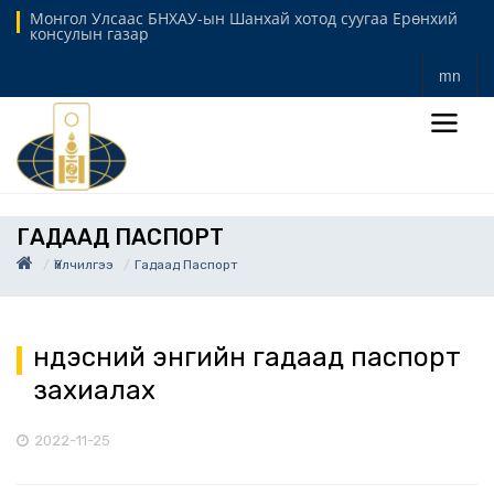
Монгол Улсаас БНХАУ-ын Шанхай хотод суугаа Ерөнхий
консулын газар
mn
ГАДААД ПАСПОРТ
Үйлчилгээ
Гадаад Паспорт
Үндэсний энгийн гадаад паспорт
захиалах
2022-11-25