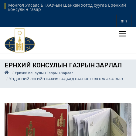
Монгол Улсаас БНХАУ-ын Шанхай хотод суугаа Ерөнхий
консулын газар
mn
ЕРӨНХИЙ КОНСУЛЫН ГАЗРЫН ЗАРЛАЛ
Ерөнхий Консулын Газрын Зарлал
ҮНДЭСНИЙ ЭНГИЙН ЦАХИМ ГАДААД ПАСПОРТ ОЛГОЖ ЭХЭЛЛЭЭ