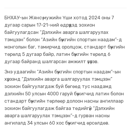
БНХАУ-ын Жянсү мужийн Үши хотод 2024 оны 7
дугаар сарын 17-21-ний өдрүүдэд зохион
байгуулагдсан “Дэлхийн аварга шалгаруулах
тэмцээн” болон “Азийн бүжгийн спортын наадам”-д
монголын баг, тамирчид оролцож, стандарт бүжгийн
төрөлд 5 дугаар байр, латин бүжгийн төрөлд 6
дугаар байранд шалгарсан амжилт үзүүлэв.
Энэ удаагийн “Азийн бүжгийн спортын наадам”-ын
хүрээнд “Дэлхийн аварга шалгаруулах тэмцээн”
зохион байгуулагдаж буй бөгөөд тус наадамд
дэлхийн 50 улсын 4000 гаруй бүжигчид латин болон
стандарт бүжгийн төрлөөр долоон насны ангиллаар
зохион байгуулагдаж байгаа төдийгүй “Дэлхийн
аварга шалгаруулах тэмцээн”-д гурван насны
ангилалд 34 улсын 60 хос бүжигчид өрсөлдөв.