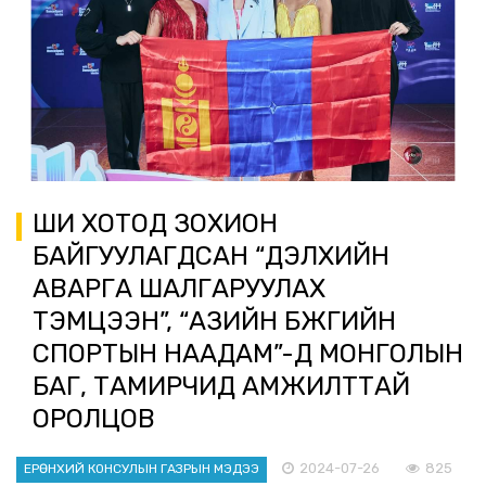
ҮШИ ХОТОД ЗОХИОН
БАЙГУУЛАГДСАН “ДЭЛХИЙН
АВАРГА ШАЛГАРУУЛАХ
ТЭМЦЭЭН”, “АЗИЙН БҮЖГИЙН
СПОРТЫН НААДАМ”-Д МОНГОЛЫН
БАГ, ТАМИРЧИД АМЖИЛТТАЙ
ОРОЛЦОВ
2024-07-26
825
ЕРӨНХИЙ КОНСУЛЫН ГАЗРЫН МЭДЭЭ