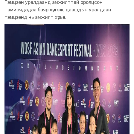
Тэмцээн уралдаанд амжилттай оролцсон
тамирчдадаa баяр хүргэж, цаашдын уралдаан
тэмцээнд нь амжилт хүсье.