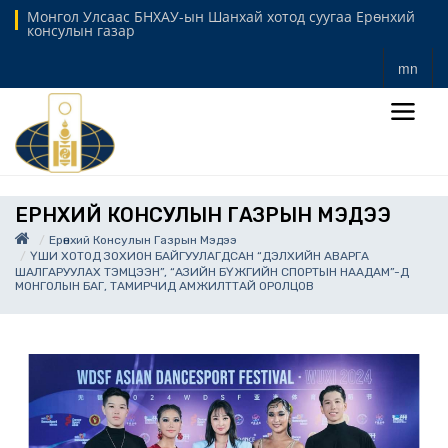
Монгол Улсаас БНХАУ-ын Шанхай хотод суугаа Ерөнхий
консулын газар
mn
ЕРӨНХИЙ КОНСУЛЫН ГАЗРЫН МЭДЭЭ
Ерөнхий Консулын Газрын Мэдээ
ҮШИ ХОТОД ЗОХИОН БАЙГУУЛАГДСАН “ДЭЛХИЙН АВАРГА
ШАЛГАРУУЛАХ ТЭМЦЭЭН”, “АЗИЙН БҮЖГИЙН СПОРТЫН НААДАМ”-Д
МОНГОЛЫН БАГ, ТАМИРЧИД АМЖИЛТТАЙ ОРОЛЦОВ