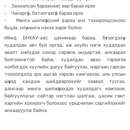
- Захиалсан бараанаас өөр бараа ирэх
- Чанаргүй, баталгаагүй бараа ирэх
- Мөнгө шилжүүлсний дараа анх тохиролцсоноос
буцах, илүү мөнгө нэхэх зэрэг болно.
Иймд БНХАУ-аас цахимаар бараа, бүтээгдэхүүн
худалдан авч буй иргэд, аж ахуйн нэгж худалдан
авалт хийхдээ сонор сэрэмж өндөртэй, анхаарал
болгоомжтой байж, худалдан авах гэрээгээ
холбогдох хуулийн дагуу байгуулах, маргаан гарсан
тохиолдолд эрх ашгаа хэрхэн хамгаалах, аль улсын
шүүхэд хандаж шийдвэрлэхийг заавал тусгах,
дансаар мөнгө шилжүүлэхдээ худалдагч компани,
байгууллагыг сайтар нягтлан шалгаж, цахим гэмт
хэргийн хохирогч болохоос урьдчилан сэргийлэхийг
анхааруулж байна.