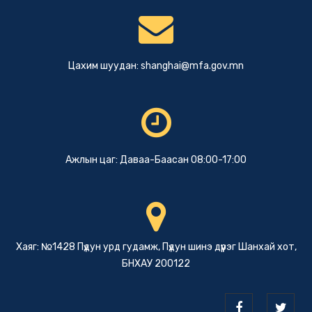
Цахим шуудан:
shanghai@mfa.gov.mn
Ажлын цаг: Даваа-Баасан 08:00-17:00
Хаяг: №1428 Пүдун урд гудамж, Пүдун шинэ дүүрэг Шанхай хот,
БНХАУ 200122