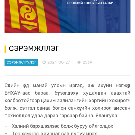
СЭРЭМЖЛҮҮЛЭГ
2024-08-27
2569
СЭРЭМЖЛҮҮЛЭГ
Сүүлийн үед манай улсын иргэд, аж ахуйн нэгжүүд
БНХАУ-аас бараа, бүтээгдэхүүн худалдан авахтай
холбоотойгоор цахим залилангийн хэргийн хохирогч
болж, сэтгэл санаа болон санхүүгийн хохирол амссан
тохиолдол удаа дараа гарсаар байна. Ялангуяа:
- Хэлний бэрхшээлээс болж буруу ойлголцох
- Тоо хэмжээ, хайрцаг сав дутуу ирэх