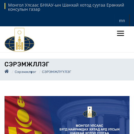
Монгол Улсаас БНХАУ-ын Шанхай хотод суугаа Ерөнхий
консулын газар
mn
СЭРЭМЖЛҮҮЛЭГ
Сэрэмжлүүлэг
СЭРЭМЖЛҮҮЛЭГ