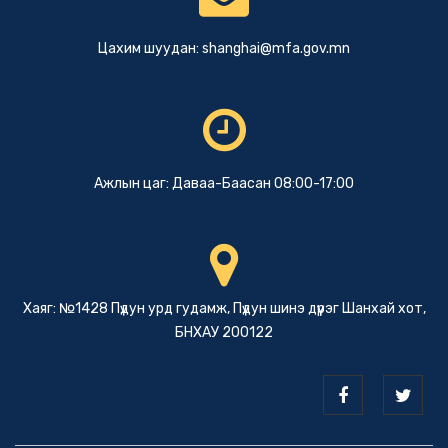
Цахим шуудан:
shanghai@mfa.gov.mn
Ажлын цаг: Даваа-Баасан 08:00-17:00
Хаяг: №1428 Пүдун урд гудамж, Пүдун шинэ дүүрэг Шанхай хот,
БНХАУ 200122