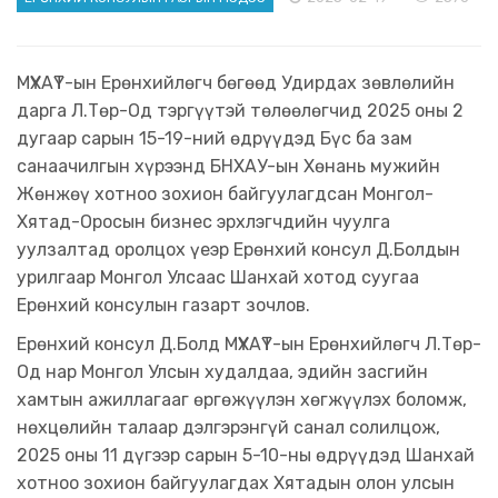
МҮХАҮТ-ын Ерөнхийлөгч бөгөөд Удирдах зөвлөлийн
дарга Л.Төр-Од тэргүүтэй төлөөлөгчид 2025 оны 2
дугаар сарын 15-19-ний өдрүүдэд Бүс ба зам
санаачилгын хүрээнд БНХАУ-ын Хөнань мужийн
Жөнжөү хотноо зохион байгуулагдсан Монгол-
Хятад-Оросын бизнес эрхлэгчдийн чуулга
уулзалтад оролцох үеэр Ерөнхий консул Д.Болдын
урилгаар Монгол Улсаас Шанхай хотод суугаа
Ерөнхий консулын газарт зочлов.
Ерөнхий консул Д.Болд МҮХАҮТ-ын Ерөнхийлөгч Л.Төр-
Од нар Монгол Улсын худалдаа, эдийн засгийн
хамтын ажиллагааг өргөжүүлэн хөгжүүлэх боломж,
нөхцөлийн талаар дэлгэрэнгүй санал солилцож,
2025 оны 11 дүгээр сарын 5-10-ны өдрүүдэд Шанхай
хотноо зохион байгуулагдах Хятадын олон улсын