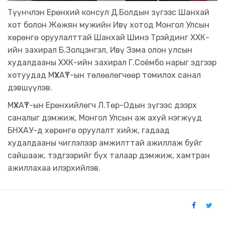
Түүнчлэн Ерөнхий консул Д.Болдын зүгээс Шанхай
хот болон Жөжян мужийн Ивү хотод Монгол Улсын
хөрөнгө оруулалттай Шанхай Шинэ Трэйдинг ХХК-
ийн захирал Б.Золцэнгэл, Ивү Зэма олон улсын
худалдааны ХХК-ийн захирал Г.Соёмбо нарыг эдгээр
хотуудад МҮХАҮТ-ын төлөөлөгчөөр томилох санал
дэвшүүлэв.
МҮХАҮТ-ын Ерөнхийлөгч Л.Төр-Одын зүгээс дээрх
саналыг дэмжиж, Монгол Улсын аж ахуй нэгжүүд
БНХАУ-д хөрөнгө оруулалт хийж, гадаад
худалдааны чиглэлээр амжилттай ажиллаж буйг
сайшааж, тэдгээрийг бүх талаар дэмжиж, хамтран
ажиллахаа илэрхийлэв.