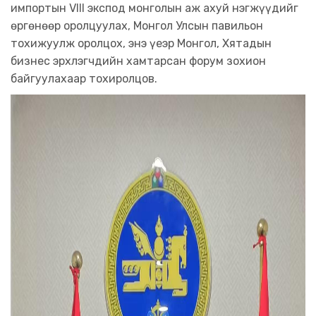
импортын VIII экспод монголын аж ахуй нэгжүүдийг
өргөнөөр оролцуулах, Монгол Улсын павильон
тохижуулж оролцох, энэ үеэр Монгол, Хятадын
бизнес эрхлэгчдийн хамтарсан форум зохион
байгуулахаар тохиролцов.