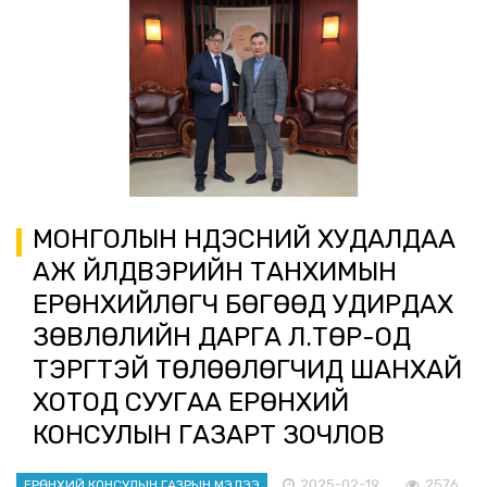
МОНГОЛЫН ҮНДЭСНИЙ ХУДАЛДАА
АЖ ҮЙЛДВЭРИЙН ТАНХИМЫН
ЕРӨНХИЙЛӨГЧ БӨГӨӨД УДИРДАХ
ЗӨВЛӨЛИЙН ДАРГА Л.ТӨР-ОД
ТЭРГҮҮТЭЙ ТӨЛӨӨЛӨГЧИД ШАНХАЙ
ХОТОД СУУГАА ЕРӨНХИЙ
КОНСУЛЫН ГАЗАРТ ЗОЧЛОВ
2025-02-19
2576
ЕРӨНХИЙ КОНСУЛЫН ГАЗРЫН МЭДЭЭ