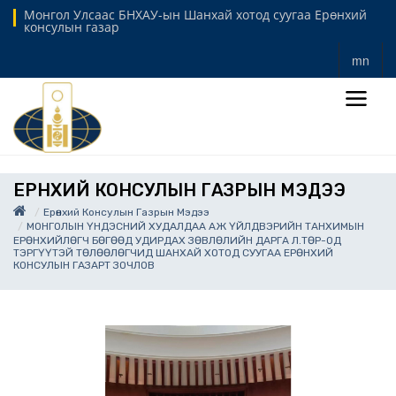
Монгол Улсаас БНХАУ-ын Шанхай хотод суугаа Ерөнхий
консулын газар
mn
ЕРӨНХИЙ КОНСУЛЫН ГАЗРЫН МЭДЭЭ
Ерөнхий Консулын Газрын Мэдээ
МОНГОЛЫН ҮНДЭСНИЙ ХУДАЛДАА АЖ ҮЙЛДВЭРИЙН ТАНХИМЫН
ЕРӨНХИЙЛӨГЧ БӨГӨӨД УДИРДАХ ЗӨВЛӨЛИЙН ДАРГА Л.ТӨР-ОД
ТЭРГҮҮТЭЙ ТӨЛӨӨЛӨГЧИД ШАНХАЙ ХОТОД СУУГАА ЕРӨНХИЙ
КОНСУЛЫН ГАЗАРТ ЗОЧЛОВ