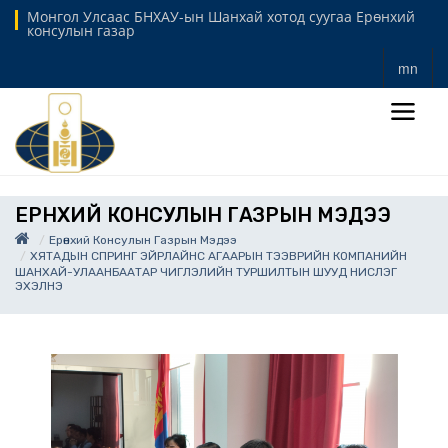
Монгол Улсаас БНХАУ-ын Шанхай хотод суугаа Ерөнхий
консулын газар
mn
ЕРӨНХИЙ КОНСУЛЫН ГАЗРЫН МЭДЭЭ
Ерөнхий Консулын Газрын Мэдээ
ХЯТАДЫН СПРИНГ ЭЙРЛАЙНС АГААРЫН ТЭЭВРИЙН КОМПАНИЙН
ШАНХАЙ-УЛААНБААТАР ЧИГЛЭЛИЙН ТУРШИЛТЫН ШУУД НИСЛЭГ
ЭХЭЛНЭ