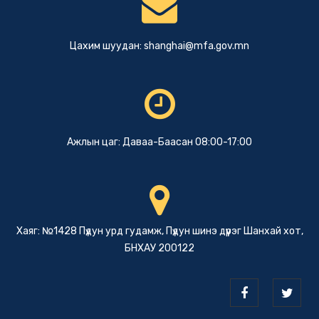
Цахим шуудан:
shanghai@mfa.gov.mn
Ажлын цаг: Даваа-Баасан 08:00-17:00
Хаяг: №1428 Пүдун урд гудамж, Пүдун шинэ дүүрэг Шанхай хот,
БНХАУ 200122