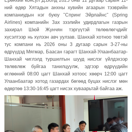
Ерөнхий консул Д.Болд 2025 оны 12 дугаар сарын 11-
ний өдөр Хятадын анхны хувийн агаарын тээврийн
компаниудын нэг буюу "Спринг Эйрлайнс" (Spring
Airlines) компанийн Зах зээлийн удирдлагын газрын
захирал Шюй Жунчян тэргүүтэй төлөөлөгчдийг
хүсэлтээр нь хүлээн авч уулзав. Шанхай хотноо төвтэй
тус компани нь 2026 оны 3 дугаар сарын 3-27-ны
өдрүүдэд Мягмар, Баасан гарагт Шанхай-Улаанбаатар-
Шанхай чиглэлд туршилтын шууд нислэг үйлдэхээр
төлөвлөж буйгаа танилцуулж, эдгээр өдрүүдийн
өглөөний 08:00 цагт Шанхай хотоос хөөрч 12:00 цагт
Улаанбаатар хотод газардах бөгөөд буцах нислэг мөн
өдөртөө 13:30-16:45 цагт нисэх хуваарьтай байгаа аж.