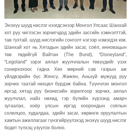
Энэхүү шууд нислэг нээгдсэнээр Монгол Улсаас Шанхай
хот руу чиглэсэн зорчигчдод эдийн засгийн хэмнэлттэй,
тав тухтай, шууд нислэгийн сонголт нэгээр нэмэгдэх юм.
Шанхай хот нь Хятадын эдийн засаг, соёл, инновацын
төв төдийгүй Вайтан (The Bund), “Disneyland”,
“Legoland” зэрэг аялал жуулчлалын төвүүдийг үзэх
сонирхохоос гадна Хөх мөрний сав газрын аж
үйлдвэрийн бүс Жянсү, Жөжян, Аньхуй мужууд руу
зорчих таатай нөхцөл бүрдэж байна. Түүнчлэн монгол
иргэд хятад руу бизнесийн зорилгоор зорчих, аялал
жуулчлал, найз нөхөд, гэр бүлийн хүрээнд амарч
зугаалах, хоёр улсын иргэд хоорондын соёлын
солилцоо, худалдаа, эдийн засаг, хөрөнгө оруулалтын
хамтын ажиллагааг гүнзгийрүүлэхэд энэхүү шууд нислэг
бодит түлхэц үзүүлэх болно.