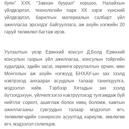
буян” ХХК, “Завхан буурал” хоршоо, Налайхын
үйлдвэрлэл, технологийн парк ХК зэрэг хүнсний
үйлдвэрлэл, барилгын материалын салбарт үйл
ажиллагаа эрхэлдэг байгууллага, аж ахуйн нэгжийн 20
гаруй төлөөлөл багтаж ирэв.
Уулзалтын үеэр Ерөнхий консул Д.Болд Ерөнхий
консулын газрын үйл ажиллагаа, консулын тойргийн
худалдаа, эдийн засаг, хөрөнгө оруулалтын орчин, мөн
Монголын аж ахуйн нэгжүүд БНХАУ-ын зах зээлд
нэвтрэхэд анхаарах асуудлын талаар танилцуулга,
мэдээлэл хийв. Тэрбээр Хятадын зах зээлд
бүтээгдэхүүн, үйлчилгээгээ нэвтрүүлэхэд тулгамдаж буй
нийтлэг сорилт, ашиглаж болох нөөц боломж, хамтын
ажиллагааны сувгуудын талаар мэдээлэл өгч,
төлөөлөгчдийн сонирхсон асуултад хариулж, зөвлөгөө
өгч, мэдээлэл солилцов.