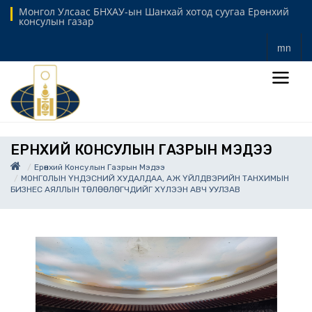
Монгол Улсаас БНХАУ-ын Шанхай хотод суугаа Ерөнхий
консулын газар
mn
ЕРӨНХИЙ КОНСУЛЫН ГАЗРЫН МЭДЭЭ
Ерөнхий Консулын Газрын Мэдээ
МОНГОЛЫН ҮНДЭСНИЙ ХУДАЛДАА, АЖ ҮЙЛДВЭРИЙН ТАНХИМЫН
БИЗНЕС АЯЛЛЫН ТӨЛӨӨЛӨГЧДИЙГ ХҮЛЭЭН АВЧ УУЛЗАВ