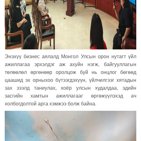
Энэхүү бизнес аялалд Монгол Улсын орон нутагт үйл
ажиллагаа эрхэлдэг аж ахуйн нэгж, байгууллагын
төлөөлөл өргөнөөр оролцож буй нь онцлог бөгөөд
цаашид эх орныхоо бүтээгдэхүүн, үйлчилгээг хятадын
зах зээлд таниулах, хоёр улсын худалдаа, эдийн
засгийн хамтын ажиллагааг өргөжүүлэхэд ач
холбогдолтой арга хэмжээ болж байна.