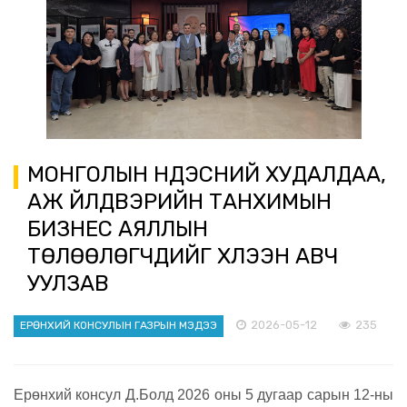
МОНГОЛЫН ҮНДЭСНИЙ ХУДАЛДАА,
АЖ ҮЙЛДВЭРИЙН ТАНХИМЫН
БИЗНЕС АЯЛЛЫН
ТӨЛӨӨЛӨГЧДИЙГ ХҮЛЭЭН АВЧ
УУЛЗАВ
2026-05-12
235
ЕРӨНХИЙ КОНСУЛЫН ГАЗРЫН МЭДЭЭ
Ерөнхий консул Д.Болд 2026 оны 5 дугаар сарын 12-ны