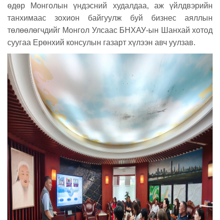
өдөр Монголын үндэсний худалдаа, аж үйлдвэрийн
танхимаас зохион байгуулж буй бизнес аяллын
төлөөлөгчдийг Монгол Улсаас БНХАУ-ын Шанхай хотод
суугаа Ерөнхий консулын газарт хүлээн авч уулзав.