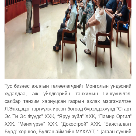
Тус бизнес аяллын төлөөлөгчдийг Монголын үндэсний
худалдаа, аж үйлдвэрийн танхимын Гишүүнчлэл,
салбар танхим хариуцсан газрын ахлах мэргэжилтэн
Л.Энхцэцэг тэргүүлж ирсэн бөгөөд бүрэлдэхүүнд “Старт
Эс Ти Эс Фүүдс” ХХК, “Яруу зүйл” ХХК, “Памир Оргил”
ХХК, “Мөнхгүрэн” ХХК, “Докострой” ХХК, “Баясгалант
Бүрд” хоршоо, Булган аймгийн МҮХАҮТ, “Цагаан сүүний