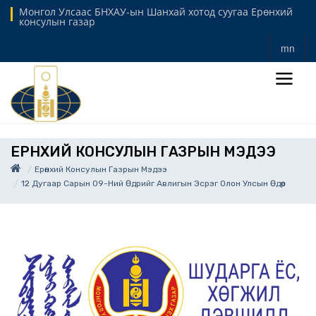
Монгол Улсаас БНХАУ-ын Шанхай хотод суугаа Ерөнхий
консулын газар
mn
ЕРӨНХИЙ КОНСУЛЫН ГАЗРЫН МЭДЭЭ
Ерөнхий Консулын Газрын Мэдээ
12 Дугаар Сарын 09-Ний Өдрийг Авлигын Эсрэг Олон Улсын Өдөр