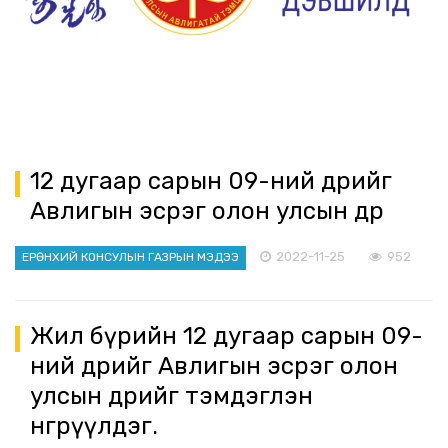
12 дугаар сарын 09-ний өдрийг
Авлигын эсрэг олон улсын өдөр
2022-11-25
952
ЕРӨНХИЙ КОНСУЛЫН ГАЗРЫН МЭДЭЭ
Жил бүрийн 12 дугаар сарын 09-
ний өдрийг Авлигын эсрэг олон
улсын өдрийг тэмдэглэн
өнгөрүүлдэг.