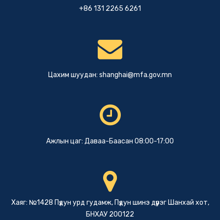
+86 131 2265 6261
Цахим шуудан:
shanghai@mfa.gov.mn
Ажлын цаг: Даваа-Баасан 08:00-17:00
Хаяг: №1428 Пүдун урд гудамж, Пүдун шинэ дүүрэг Шанхай хот,
БНХАУ 200122