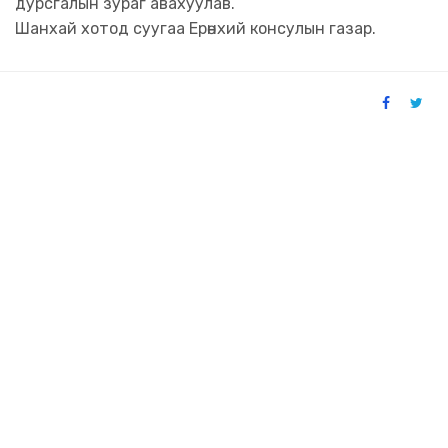
дурсгалын зураг авахуулав.
Шанхай хотод суугаа Ерөнхий консулын газар.