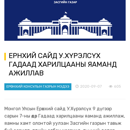
ЕРӨНХИЙ САЙД У.ХҮРЭЛСҮХ
ГАДААД ХАРИЛЦААНЫ ЯАМАНД
АЖИЛЛАВ
2020-09-07
605
ЕРӨНХИЙ КОНСУЛЫН ГАЗРЫН МЭДЭЭ
Монгол Улсын Ерөнхий сайд У.Хүрэлсүх 9 дүгээр
сарын 7-ны өдөр Гадаад харилцааны яаманд ажиллаж,
яамны хамт олонтой уулзан Засгийн газрын тавьж