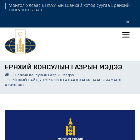
Монгол Улсаас БНХАУ-ын Шанхай хотод суугаа Ерөнхий
консулын газар
mn
ЕРӨНХИЙ КОНСУЛЫН ГАЗРЫН МЭДЭЭ
Ерөнхий Консулын Газрын Мэдээ
ЕРӨНХИЙ САЙД У.ХҮРЭЛСҮХ ГАДААД ХАРИЛЦААНЫ ЯАМАНД
АЖИЛЛАВ