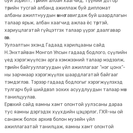
буй зорилт, төрийн албан хаагчид, түүний дотор
төрийн тусгай албанд ажиллаж буй дипломат
албаны ажилтнуудын өмнө тавигдаж буй шаардлагын
талаар ярьж, албан хаагчид ажлаа ёс төртэй,
хариуцлагатай гүйцэтгэх талаар үүрэг даалгавар
өгөв.
Уулзалтын эхэнд Гадаад харилцааны сайд
Н.Энхтайван Монгол Улсын гадаад бодлого, сүүлийн
үед хэрэгжүүлсэн арга хэмжээний талаар мэдээлж,
төрийн байгууллагуудын үйл ажиллагааг “нэг цонх”-
ны зарчмаар хэрэгжүүлэх шаардлагатай байгааг
тэмдэглэв. Тэрээр гадаад бодлогыг хэрэгжүүлэхэд
тулгарч буй шийдвэл зохих асуудлуудын талаар мөн
танилцуулав.
Ерөнхий сайд яамны хамт олонтой уулзсаны дараа
тус яамны дэргэдэх хүүхдийн цэцэрлэг, ГХЯ-ны ой
санамж болох архив болон музейн үйл
ажиллагаатай танилцаж, яамны хамт олонтой