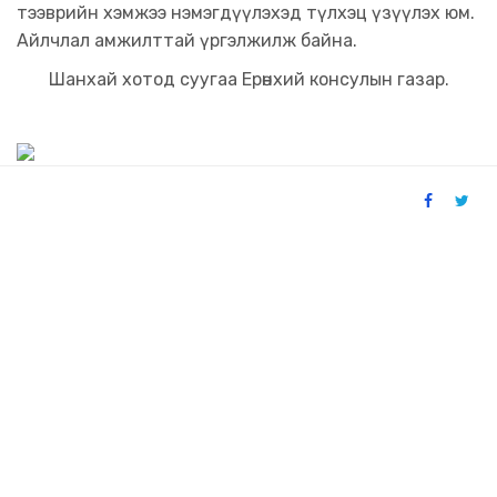
тээврийн хэмжээ нэмэгдүүлэхэд түлхэц үзүүлэх юм.
Айлчлал амжилттай үргэлжилж байна.
Шанхай хотод суугаа Ерөнхий консулын газар.