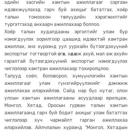
эдийн засгийн хамтын ажиллагааг сэргээн
идэвхжүүлэхэд гарч буй ахицыг бататгах, хоёр
талын томоохон төслүүдийн хэрэгжилтийг
түргэтгэхэд анхаарч ажиллахаар боллоо.
Хоёр талын худалдааны эргэлтийг улам бүр
нэмэгдүүлэх зорилгоор цаашид идэвхтэй хамтран
ажиллах, энэ хүрээнд уул уурхайн бүтээгдэхүүний
экспортыг тогтвортой өсгөх, хөдөө аж ахуй, мал аж ахуйн
гаралтай бүтээгдэхүүний экспортыг нэмэгдүүлэх
чиглэлээр хамтран ажиллахаар тохиролцлоо.
Талууд соёл, боловсрол, хүмүүнлэгийн хамтын
ажиллагааг улам гүнзгийрүүлэхийг дэмжиж
ажиллахаа илэрхийлэв. Сайд нар бүс нутаг, олон
улсын хамтын ажиллагааны асуудлаар ярилцаж,
Монгол, Хятад, Оросын гурван талын хамтын
ажиллагаанд гарч буй бодит ахицыг улам бататгах
чиглэлээр хүч чармайлт гарган ажиллахаа
илэрхийлэв. Айлчлалын хүрээнд “Монгол, Хятадын