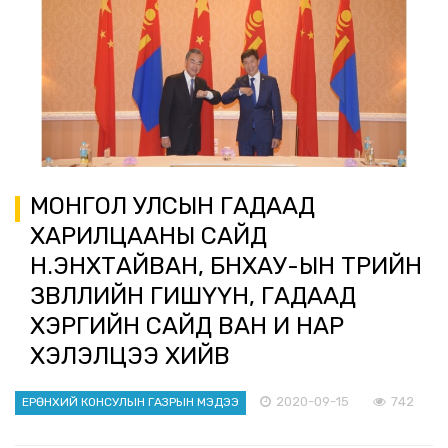
МОНГОЛ УЛСЫН ГАДААД
ХАРИЛЦААНЫ САЙД
Н.ЭНХТАЙВАН, БНХАУ-ЫН ТӨРИЙН
ЗӨВЛӨЛИЙН ГИШҮҮН, ГАДААД
ХЭРГИЙН САЙД ВАН И НАР
ХЭЛЭЛЦЭЭ ХИЙВ
2020-09-15
742
ЕРӨНХИЙ КОНСУЛЫН ГАЗРЫН МЭДЭЭ