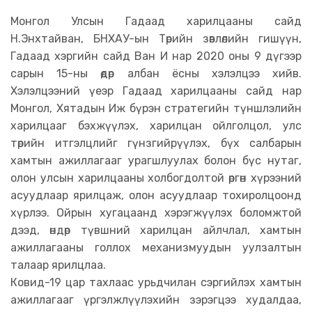
Монгол Улсын Гадаад харилцааны сайд
Н.Энхтайван, БНХАУ-ын Төрийн зөвлөлийн гишүүн,
Гадаад хэргийн сайд Ван И нар 2020 оны 9 дүгээр
сарын 15-ны өдөр албан ёсны хэлэлцээ хийв.
Хэлэлцээний үеэр Гадаад харилцааны сайд нар
Монгол, Хятадын Иж бүрэн стратегийн түншлэлийн
харилцааг бэхжүүлэх, харилцан ойлголцол, улс
төрийн итгэлцлийг гүнзгийрүүлэх, бүх салбарын
хамтын ажиллагааг урагшлуулах болон бүс нутаг,
олон улсын харилцааны холбогдолтой өргөн хүрээний
асуудлаар ярилцаж, олон асуудлаар тохиролцоонд
хүрлээ. Ойрын хугацаанд хэрэгжүүлэх боломжтой
дээд, өндөр түвшний харилцан айлчлал, хамтын
ажиллагааны голлох механизмуудын уулзалтын
талаар ярилцлаа.
Ковид-19 цар тахлаас урьдчилан сэргийлэх хамтын
ажиллагааг үргэлжлүүлэхийн зэрэгцээ худалдаа,