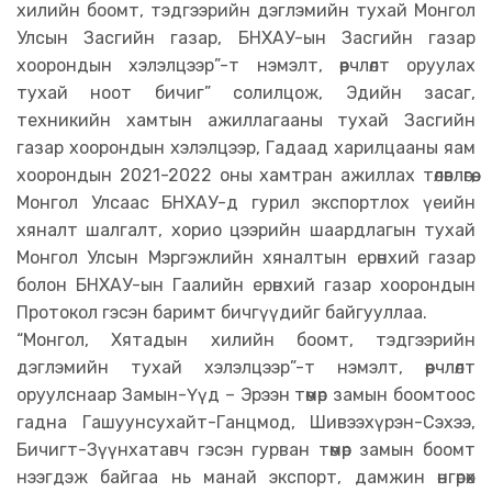
хилийн боомт, тэдгээрийн дэглэмийн тухай Монгол
Улсын Засгийн газар, БНХАУ-ын Засгийн газар
хоорондын хэлэлцээр”-т нэмэлт, өөрчлөлт оруулах
тухай ноот бичиг” солилцож, Эдийн засаг,
техникийн хамтын ажиллагааны тухай Засгийн
газар хоорондын хэлэлцээр, Гадаад харилцааны яам
хоорондын 2021-2022 оны хамтран ажиллах төлөвлөгөө,
Монгол Улсаас БНХАУ-д гурил экспортлох үеийн
хяналт шалгалт, хорио цээрийн шаардлагын тухай
Монгол Улсын Мэргэжлийн хяналтын ерөнхий газар
болон БНХАУ-ын Гаалийн ерөнхий газар хоорондын
Протокол гэсэн баримт бичгүүдийг байгууллаа.
“Монгол, Хятадын хилийн боомт, тэдгээрийн
дэглэмийн тухай хэлэлцээр”-т нэмэлт, өөрчлөлт
оруулснаар Замын-Үүд – Эрээн төмөр замын боомтоос
гадна Гашуунсухайт-Ганцмод, Шивээхүрэн-Сэхээ,
Бичигт-Зүүнхатавч гэсэн гурван төмөр замын боомт
нээгдэж байгаа нь манай экспорт, дамжин өнгөрөх