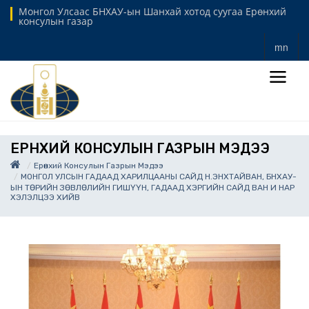
Монгол Улсаас БНХАУ-ын Шанхай хотод суугаа Ерөнхий
консулын газар
mn
ЕРӨНХИЙ КОНСУЛЫН ГАЗРЫН МЭДЭЭ
Ерөнхий Консулын Газрын Мэдээ
МОНГОЛ УЛСЫН ГАДААД ХАРИЛЦААНЫ САЙД Н.ЭНХТАЙВАН, БНХАУ-
ЫН ТӨРИЙН ЗӨВЛӨЛИЙН ГИШҮҮН, ГАДААД ХЭРГИЙН САЙД ВАН И НАР
ХЭЛЭЛЦЭЭ ХИЙВ