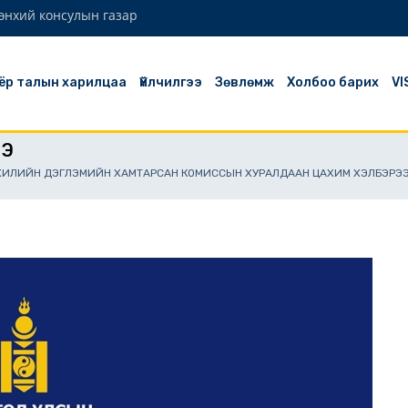
өнхий консулын газар
ёр талын харилцаа
Үйлчилгээ
Зөвлөмж
Холбоо барих
VI
ЭЭ
ХИЛИЙН ДЭГЛЭМИЙН ХАМТАРСАН КОМИССЫН ХУРАЛДААН ЦАХИМ ХЭЛБЭРЭЭ