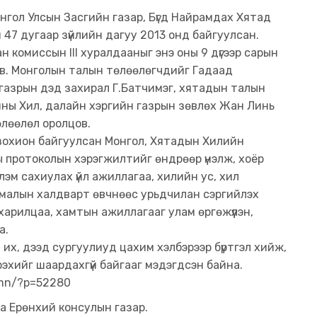
гол Улсын Засгийн газар, Бүгд Найрамдах Хятад
47 дугаар зүйлийн дагуу 2013 онд байгуулсан.
комиссын III хуралдааныг энэ оны 9 дүгээр сарын
ав. Монголын талын төлөөлөгчдийг Гадаад
 газрын дэд захирал Г.Батчимэг, хятадын талын
ны Хил, далайн хэргийн газрын зөвлөх Жан Линь
төлөөлөл оролцов.
зохион байгуулсан Монгол, Хятадын Хилийн
 протоколын хэрэгжилтийг өндрөөр үнэлж, хоёр
эм сахиулах үйл ажиллагаа, хилийн ус, хил
н, малын халдварт өвчнөөс урьдчилан сэргийлэх
арилцаа, хамтын ажиллагааг улам өргөжүүлэн,
а.
их, дээд сургуулиуд цахим хэлбэрээр бүртгэл хийж,
рэхийг шаардахгүй бaйгааг мэдэгдсэн байна.
.mn/?p=52280
а Ерөнхий консулын газар.