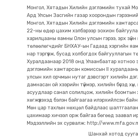
Монгол, Хятадын Хилийн дэглэмийн тухай Мон
Ард Улсын Засгийн газар хоорондын гэрээний 
Монгол, Хятадын Хилийн дэглэмийн хамтарсан 
22-ны өдөр цахим хэлбэрээр зохион байгуул
харилцааны яамны Олон улсын гэрээ, эрх зүйн
төлөөлөгчдийг БНХАУ-ын Гадаад хэргийн яам
нар тэргүүлж, бусад холбогдох байгууллагын 
Хуралдаанаар 2018 онд Улаанбаатар хотноо 
дэглэмийн хамтарсан комиссын II хуралдааны
улсын хил орчмын нутаг дэвсгэрт хилийн дэгл
дамнасан ой хээрийн түймэр, хилийн бүсэд хү
асуудлаар санал солилцож, хилийн боомтын х
хөгжүүлэхэд бэлэн байгаагаа илэрхийлсэн байн
Мөн цар тахлын нөхцөл байдлаас шалтгаалан 
цахимаар хичээл орж байгаа бөгөөд заавал и
Мэдээллийн эх сурвалж: http://www.mfa.gov
Шанхай хотод сууга