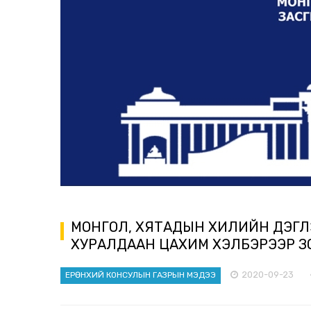
МОНГОЛ, ХЯТАДЫН ХИЛИЙН ДЭГ
ХУРАЛДААН ЦАХИМ ХЭЛБЭРЭЭР З
2020-09-23
ЕРӨНХИЙ КОНСУЛЫН ГАЗРЫН МЭДЭЭ