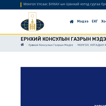
Монгол Улсаас БНХАУ-ын Шанхай хотод суугаа Ер
Мэдээ
ЕКГ
Хо
ЕРӨНХИЙ КОНСУЛЫН ГАЗРЫН МЭД
Ерөнхий Консулын Газрын Мэдээ
МОНГОЛ, ХЯТАДЫН 