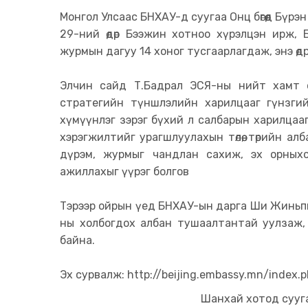
Монгол Улсаас БНХАУ-д суугаа Онц бөгөөд Бүрэ
29-ний өдөр Бээжин хотноо хүрэлцэн ирж,
журмын дагуу 14 хоног тусгаарлагдаж, энэ өдр
Элчин сайд Т.Бадрал ЭСЯ-ны нийт хамт 
стратегийн түншлэлийн харилцааг гүнзгийр
хүмүүнлэг зэрэг бүхий л салбарын харилцааг х
хэрэгжилтийг урагшлуулахын төлөө, төрийн ал
дүрэм, журмыг чандлан сахиж, эх орныхоо 
ажиллахыг үүрэг болгов
Тэрээр ойрын үед БНХАУ-ын дарга Ши Жиньпин
ны холбогдох албан тушаалтантай уулзаж, 
байна.
Эх сурвалж: http://beijing.embassy.mn/index
Шанхай хотод сууга