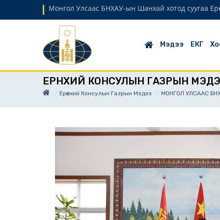
Монгол Улсаас БНХАУ-ын Шанхай хотод суугаа Ер
Мэдээ
ЕКГ
Хо
ЕРӨНХИЙ КОНСУЛЫН ГАЗРЫН МЭД
Ерөнхий Консулын Газрын Мэдээ
МОНГОЛ УЛСААС БН