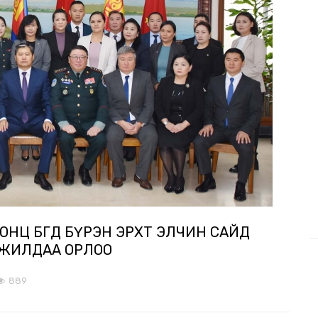
НЦ БӨГӨӨД БҮРЭН ЭРХТ ЭЛЧИН САЙД
АЖИЛДАА ОРЛОО
889