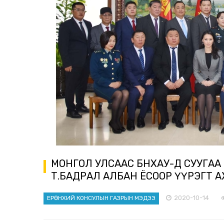
МОНГОЛ УЛСААС БНХАУ-Д СУУГАА О
Т.БАДРАЛ АЛБАН ЁСООР ҮҮРЭГТ 
2020-10-14
ЕРӨНХИЙ КОНСУЛЫН ГАЗРЫН МЭДЭЭ