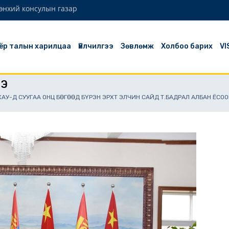
өнхий консулын газар
ёр талын харилцаа
Үйлчилгээ
Зөвлөмж
Холбоо барих
VI
ЭЭ
ХАУ-Д СУУГАА ОНЦ БӨГӨӨД БҮРЭН ЭРХТ ЭЛЧИН САЙД Т.БАДРАЛ АЛБАН ЁСО