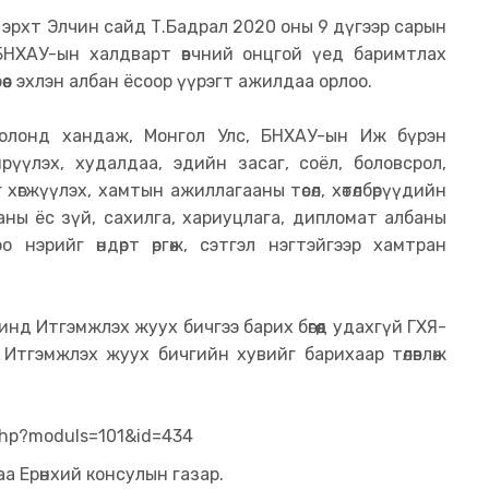
н эрхт Элчин сайд Т.Бадрал 2020 оны 9 дүгээр сарын
 БНХАУ-ын халдварт өвчний онцгой үед баримтлах
өөс эхлэн албан ёсоор үүрэгт ажилдаа орлоо.
олонд хандаж, Монгол Улс, БНХАУ-ын Иж бүрэн
үүлэх, худалдаа, эдийн засаг, соёл, боловсрол,
өгжүүлэх, хамтын ажиллагааны төсөл, хөтөлбөрүүдийн
баны ёс зүй, сахилга, хариуцлага, дипломат албаны
нэрийг өндөрт өргөж, сэтгэл нэгтэйгээр хамтран
д Итгэмжлэх жуух бичгээ барих бөгөөд удахгүй ГХЯ-
Итгэмжлэх жуух бичгийн хувийг барихаар төлөвлөж
.php?moduls=101&id=434
а Ерөнхий консулын газар.