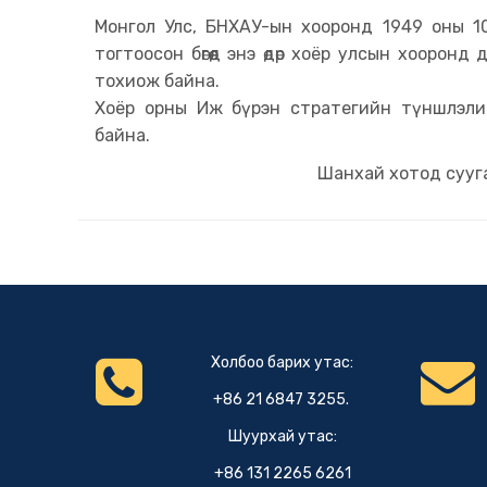
Монгол Улс, БНХАУ-ын хооронд 1949 оны 10
тогтоосон бөгөөд энэ өдөр хоёр улсын хооро
тохиож байна.
Хоёр орны Иж бүрэн стратегийн түншлэли
байна.
Шанхай хотод сууга
Холбоо барих утас:
+86 21 6847 3255.
Шуурхай утас:
+86 131 2265 6261