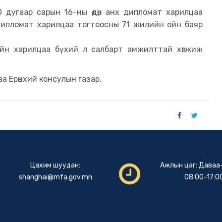
 дугаар сарын 16-ны өдөр анх дипломат харилцаа
нд дипломат харилцаа тогтоосны 71 жилийн ойн баяр
йн харилцаа бүхий л салбарт амжилттай хөгжиж
а Ерөнхий консулын газар.
Цахим шуудан:
Ажлын цаг: Даваа
shanghai@mfa.gov.mn
08:00-17:0