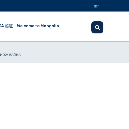
mn
SA 签证
Welcome to Mongolia
ХИОЖ БАЙНА