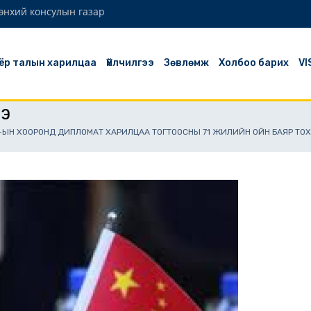
өнхий консулын газар
ёр талын харилцаа
Үйлчилгээ
Зөвлөмж
Холбоо барих
VI
ЭЭ
У-ЫН ХООРОНД ДИПЛОМАТ ХАРИЛЦАА ТОГТООСНЫ 71 ЖИЛИЙН ОЙН БАЯР ТО