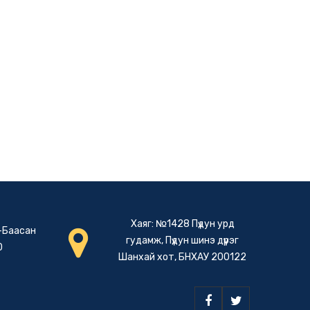
Хаяг: №1428 Пүдун урд
-Баасан
гудамж, Пүдун шинэ дүүрэг
0
Шанхай хот, БНХАУ 200122