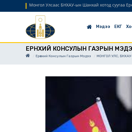
Монгол Улсаас БНХАУ-ын Шанхай хотод суугаа Ер
Мэдээ
ЕКГ
Хо
ЕРӨНХИЙ КОНСУЛЫН ГАЗРЫН МЭД
Ерөнхий Консулын Газрын Мэдээ
МОНГОЛ УЛС, БНХА