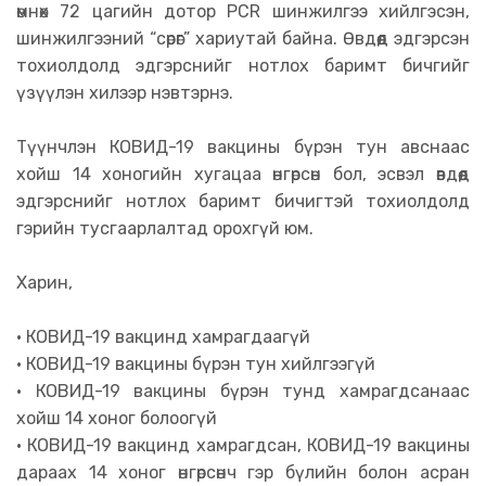
өмнөх 72 цагийн дотор PCR шинжилгээ хийлгэсэн,
шинжилгээний “сөрөг” хариутай байна. Өвдөөд эдгэрсэн
тохиолдолд эдгэрснийг нотлох баримт бичгийг
үзүүлэн хилээр нэвтэрнэ.
Түүнчлэн КОВИД-19 вакцины бүрэн тун авснаас
хойш 14 хоногийн хугацаа өнгөрсөн бол, эсвэл өвдөөд
эдгэрснийг нотлох баримт бичигтэй тохиолдолд
гэрийн тусгаарлалтад орохгүй юм.
Харин,
• КОВИД-19 вакцинд хамрагдаагүй
• КОВИД-19 вакцины бүрэн тун хийлгээгүй
• КОВИД-19 вакцины бүрэн тунд хамрагдсанаас
хойш 14 хоног болоогүй
• КОВИД-19 вакцинд хамрагдсан, КОВИД-19 вакцины
дараах 14 хоног өнгөрсөнч гэр бүлийн болон асран