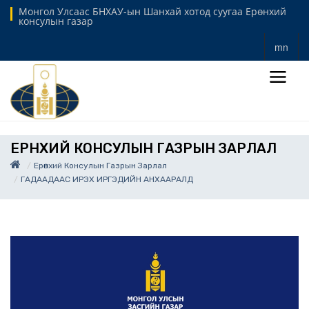
Монгол Улсаас БНХАУ-ын Шанхай хотод суугаа Ерөнхий
консулын газар
mn
ЕРӨНХИЙ КОНСУЛЫН ГАЗРЫН ЗАРЛАЛ
Ерөнхий Консулын Газрын Зарлал
ГАДААДААС ИРЭХ ИРГЭДИЙН АНХААРАЛД