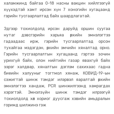
халамжинд байгаа 0-18 насны вакцин хийлгээгүй
хүүхэдтэй хамт ирсэн хүн 7 хоногийн хугацаанд
гэрийн тусгаарлалтад байх шаардлагатай.
Эдгээр тохиолдолд ирсэн даруйд оршин суугаа
нутаг дэвсгэрийн харьяа өрхийн эмнэлэгтээ
гадаадаас ирж, гэрийн тусгаарлалтад орсон
тухайгаа мэдэгдэн, өрхийн эмчийн хяналтад орно.
Гэрийн тусгаарлалтын хугацаанд гэртээ зочин
урихгүй байх, олон нийтийн газар явахгүй байх
зэрэг халдвар, хяналтын дэглэм сахихаас гадна
биеийн халууныг тогтмол хянаж, КОВИД-19-ын
сэжигтэй шинж тэмдэг илэрвэл яаралтай өрхийн
эмнэлэгтээ хандаж, PCR шинжилгээнд хамрагдах
хэрэгтэй. Эмнэлзүйн шинж тэмдэг илрээгүй
тохиолдолд хөл хориог дуусгаж хэвийн амьдралын
горимд шилжинэ гэж