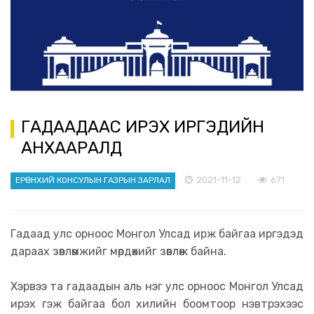
ГАДААДААС ИРЭХ ИРГЭДИЙН
АНХААРАЛД
2021-11-12
671
ЕРӨНХИЙ КОНСУЛЫН ГАЗРЫН ЗАРЛАЛ
Гадаад улс орноос Монгол Улсад ирж байгаа иргэдэд
дараах зөвлөмжийг мөрдөхийг зөвлөж байна.
Хэрвээ та гадаадын аль нэг улс орноос Монгол Улсад
ирэх гэж байгаа бол хилийн боомтоор нэвтрэхээс