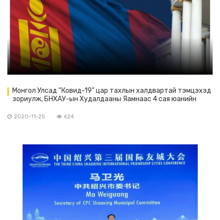
Монгол Улсад “Ковид-19” цар тахлын халдвартай тэмцэхэд
зориулж, БНХАУ-ын Худалдааны Яамнаас 4 сая юанийн
тусламж үзүүлэхээ мэдэгдэв
2020-11-25
624