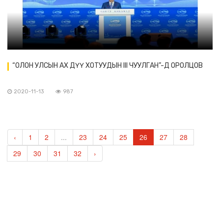
“ОЛОН УЛСЫН АХ ДҮҮ ХОТУУДЫН III ЧУУЛГАН”-Д ОРОЛЦОВ
2020-11-13
987
‹
1
2
...
23
24
25
26
27
28
29
30
31
32
›