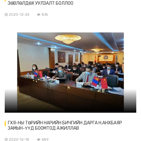
ЗӨВЛӨЛДӨХ УУЛЗАЛТ БОЛЛОО
2020-12-25
835
ГХЯ-НЫ ТӨРИЙН НАРИЙН БИЧГИЙН ДАРГА Н.АНХБАЯР
ЗАМЫН-ҮҮД БООМТОД АЖИЛЛАВ
2020-12-18
689