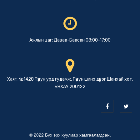
Ажлын цаг: Даваа-Баасан 08:00-17:00
Хаяг: №1428 Пүдун урд гудамж, Пүдун шинэ дүүрэг Шанхай хот,
БНХАУ 200122
© 2022 Бүх эрх хуулиар хамгаалагдсан.