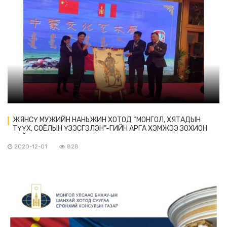
ЖЯНСҮ МУЖИЙН НАНЬЖИН ХОТОД “МОНГОЛ, ХЯТАДЫН
ТҮҮХ, СОЁЛЫН ҮЗЭСГЭЛЭН”-ГИЙН АРГА ХЭМЖЭЭ ЗОХИОН
БАЙГУУЛАГДЛАА
2020-12-01
828