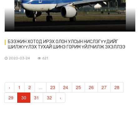
БЭЭЖИН ХОТОД ИРЭХ ОЛОН УЛСЫН НИСЛЭГҮҮДИЙГ
ШИЛЖҮҮЛЭХ ТУХАЙ ШИНЭ ГОРИМ ҮЙЛЧИЛЖ ЭХЭЛЛЭЭ
2020-03-24
621
‹
1
2
...
23
24
25
26
27
28
29
30
31
32
›