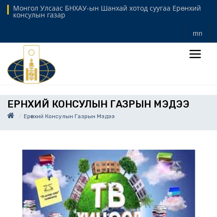
Монгол Улсаас БНХАУ-ын Шанхай хотод суугаа Ерөнхий
консулын газар
mn
ЕРӨНХИЙ КОНСУЛЫН ГАЗРЫН МЭДЭЭ
Ерөнхий Консулын Газрын Мэдээ