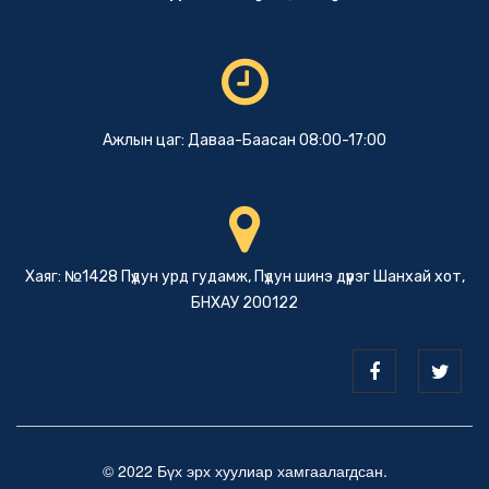
Ажлын цаг: Даваа-Баасан 08:00-17:00
Хаяг: №1428 Пүдун урд гудамж, Пүдун шинэ дүүрэг Шанхай хот,
БНХАУ 200122
© 2022 Бүх эрх хуулиар хамгаалагдсан.