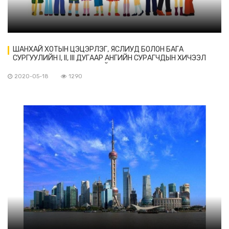
ШАНХАЙ ХОТЫН ЦЭЦЭРЛЭГ, ЯСЛИУД БОЛОН БАГА
СУРГУУЛИЙН I, II, III ДУГААР АНГИЙН СУРАГЧДЫН ХИЧЭЭЛ
ЭХЛЭХ ХУГАЦАА ТОДОРХОЙ БОЛЛОО
2020-05-18
1290