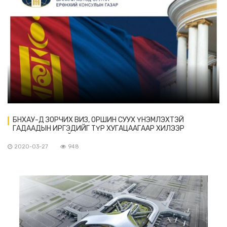
БНХАУ-Д ЗОРЧИХ ВИЗ, ОРШИН СУУХ ҮНЭМЛЭХТЭЙ
ГАДААДЫН ИРГЭДИЙГ ТҮР ХУГАЦААГААР ХИЛЭЭР
НЭВТРҮҮЛЭХГҮЙ
2020-03-27
948