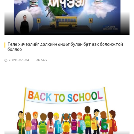
Теле хичээлийг дэлхийн өнцөг булан бүрт үзэх боломжтой
боллоо
2020-06-04
543