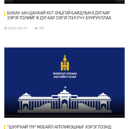
БНХАУ-ЫН ШАНХАЙ ХОТ ОНЦГОЙ БАЙДЛЫН II ДУГААР
ЗЭРЭГЛЭЛИЙГ III ДУГААР ЗЭРЭГЛЭЛ РҮҮ БУУРУУЛЛАА
2020-05-07
913
“ШУУРХАЙ 119” МОБАЙЛ АППЛИКЭШНЫГ ХЭРЭГЛЭЭНД