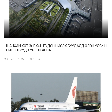
ШАНХАЙ ХОТ ЗӨВХӨН ПУДОН НИСЭХ БУУДАЛД ОЛОН УЛСЫН
НИСЛЭГҮҮД ХҮРЭЭН АВНА
2020-03-25
1053