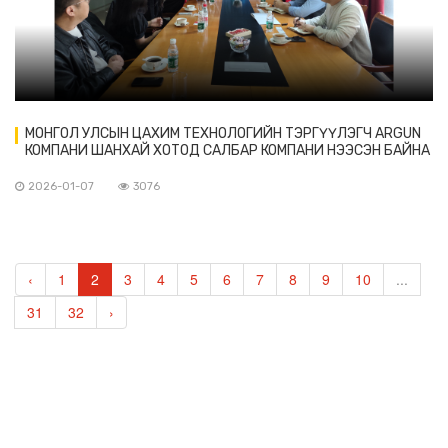
МОНГОЛ УЛСЫН ЦАХИМ ТЕХНОЛОГИЙН ТЭРГҮҮЛЭГЧ ARGUN
КОМПАНИ ШАНХАЙ ХОТОД САЛБАР КОМПАНИ НЭЭСЭН БАЙНА
2026-01-07
3076
‹
1
2
3
4
5
6
7
8
9
10
...
31
32
›