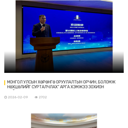
МОНГОЛ УЛСЫН ХӨРӨНГӨ ОРУУЛАЛТЫН ОРЧИН, БОЛОМЖ
НӨХЦӨЛИЙГ СУРТАЛЧЛАХ” АРГА ХЭМЖЭЭ ЗОХИОН
БАЙГУУЛАВ
2026-02-09
2702