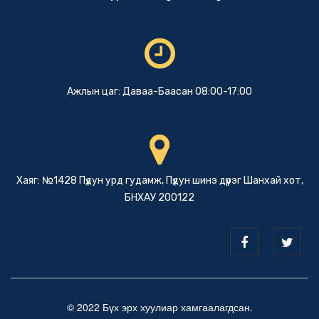
Ажлын цаг: Даваа-Баасан 08:00-17:00
Хаяг: №1428 Пүдун урд гудамж, Пүдун шинэ дүүрэг Шанхай хот,
БНХАУ 200122
© 2022 Бүх эрх хуулиар хамгаалагдсан.