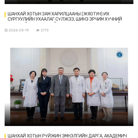
ШАНХАЙ ХОТЫН ЗАМ ХАРИЛЦААНЫ (ЖЯОТУН) ИХ
СУРГУУЛИЙН УХААЛАГ СҮЛЖЭЭ, ШИНЭ ЭРЧИМ ХҮЧНИЙ
ТЭЭВРИЙН ХЭРЭГСЛИЙН СУДАЛГААНЫ ХҮРЭЭЛЭНГИЙН
ДЭД ЗАХИРАЛ, ПРОФЕССОР ИНЬ ЧӨНЛЯН ТЭРГҮҮТЭЙ
2026-03-19
2773
ТӨЛӨӨЛӨГЧИДТЭЙ УУЛЗАВ
ШАНХАЙ ХОТЫН РҮЙЖИН ЭМНЭЛГИЙН ДАРГА, АКАДЕМИЧ