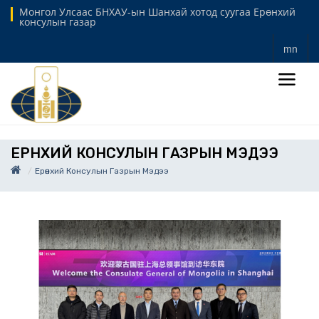
Монгол Улсаас БНХАУ-ын Шанхай хотод суугаа Ерөнхий
консулын газар
mn
ЕРӨНХИЙ КОНСУЛЫН ГАЗРЫН МЭДЭЭ
Ерөнхий Консулын Газрын Мэдээ