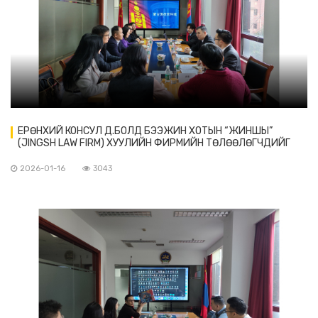
ЕРӨНХИЙ КОНСУЛ Д.БОЛД БЭЭЖИН ХОТЫН “ЖИНШЫ”
(JINGSH LAW FIRM) ХУУЛИЙН ФИРМИЙН ТӨЛӨӨЛӨГЧДИЙГ
ХҮЛЭЭН АВЧ УУЛЗАВ
2026-01-16
3043