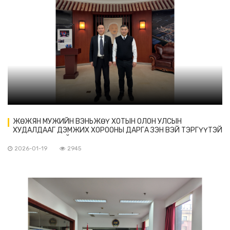
ЖӨЖЯН МУЖИЙН ВЭНЬЖӨҮ ХОТЫН ОЛОН УЛСЫН
ХУДАЛДААГ ДЭМЖИХ ХОРООНЫ ДАРГА ЗЭН ВЭЙ ТЭРГҮҮТЭЙ
ТӨЛӨӨЛӨГЧДИЙГ ХҮЛЭЭН АВЧ УУЛЗАВ
2026-01-19
2945