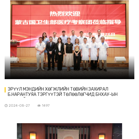
ЭРҮҮЛ МЭНДИЙН ХӨГЖЛИЙН ТӨВИЙН ЗАХИРАЛ
Б.НАРАНТУЯА ТЭРГҮҮТЭЙ ТӨЛӨӨЛӨГЧИД БНХАУ-ЫН
ШАНХАЙ ХОТОД АЖИЛЛАВ
2024-08-27
1497