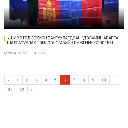
ҮШИ ХОТОД ЗОХИОН БАЙГУУЛАГДСАН “ДЭЛХИЙН АВАРГА
ШАЛГАРУУЛАХ ТЭМЦЭЭН”, “АЗИЙН БҮЖГИЙН СПОРТЫН
НААДАМ”-Д МОНГОЛЫН БАГ, ТАМИРЧИД АМЖИЛТТАЙ
ОРОЛЦОВ
2024-07-26
826
‹
1
2
3
4
5
6
7
8
9
10
...
31
32
›