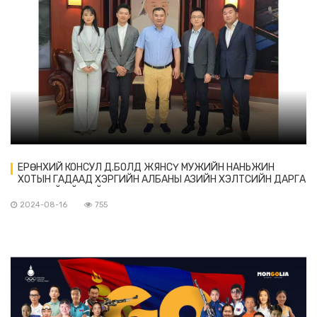
ЕРӨНХИЙ КОНСУЛ Д.БОЛД ЖЯНСҮ МУЖИЙН НАНЬЖИН
ХОТЫН ГАДААД ХЭРГИЙН АЛБАНЫ АЗИЙН ХЭЛТСИЙН ДАРГА
ЛЮ ХУАЙЮЙ-ТАЙ УУЛЗАВ
2024-08-16
755