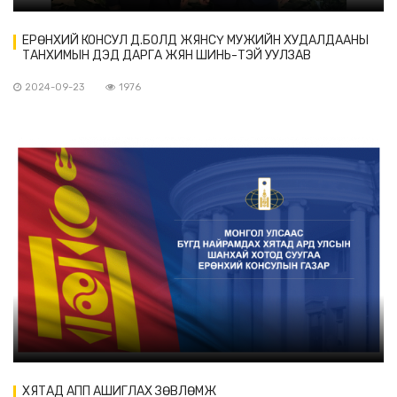
ЕРӨНХИЙ КОНСУЛ Д.БОЛД ЖЯНСҮ МУЖИЙН ХУДАЛДААНЫ
ТАНХИМЫН ДЭД ДАРГА ЖЯН ШИНЬ-ТЭЙ УУЛЗАВ
2024-09-23
1976
ХЯТАД АПП АШИГЛАХ ЗӨВЛӨМЖ