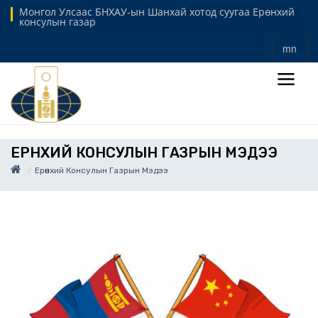
Монгол Улсаас БНХАУ-ын Шанхай хотод суугаа Ерөнхий
консулын газар
mn
ЕРӨНХИЙ КОНСУЛЫН ГАЗРЫН МЭДЭЭ
Ерөнхий Консулын Газрын Мэдээ