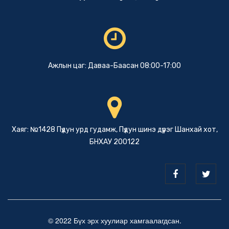
Ажлын цаг: Даваа-Баасан 08:00-17:00
Хаяг: №1428 Пүдун урд гудамж, Пүдун шинэ дүүрэг Шанхай хот,
БНХАУ 200122
© 2022 Бүх эрх хуулиар хамгаалагдсан.